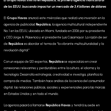
El Grupo Havas invirtió en República, la primera agencia multicultural
de los EEUU, buscando impactar un mercado de 3,4 billones de dólares
El
Grupo Havas
anunció este miércoles que realizó una inversión en la
agencia de publicidad
República,
la agencia multicultural independiente
No. 1 en los EEUU, ubicada en Miami, fundada en 2006 por su presidente
y CEO Jorge A. Plasencia y el presidente Luis Casamayor. La razón de ser
de
República
es abordar el tema de “la vibrante multiculturalidad y la
revolución digital.”
Con un equipo de 120 expertos,
República
se especializa en crear
conexiones relevantes y perdurables entre la cultura, el idioma y la
tecnología. Desarrolla estrategias, creatividad e investiga, planifica la
compra de medios. También hace análisis de la ciencia del consumidor
digital, las relaciones públicas, sociales y experienciales para las marcas
en Estados Unidos y en todo el mundo.
La agencia pasará a llamarse
República Havas
y tendrá su sede en